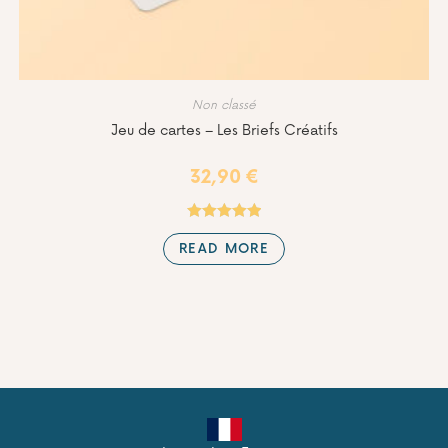
Non classé
Jeu de cartes – Les Briefs Créatifs
32,90
€
Rated
4.98
READ MORE
out of 5