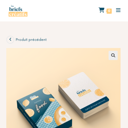
Skip
to
0
content
Produit précédent