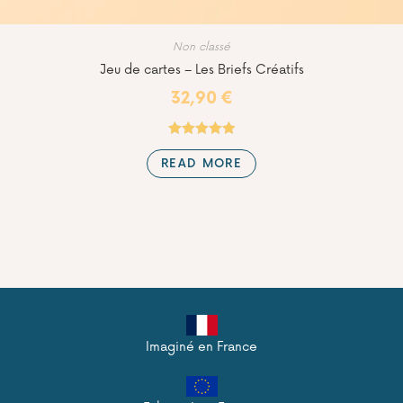
Non classé
Jeu de cartes – Les Briefs Créatifs
32,90
€
Rated
4.98
READ MORE
out of 5
Imaginé en France