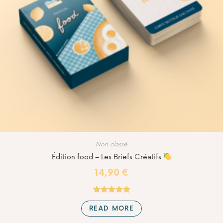
Non classé
Édition food – Les Briefs Créatifs
14,90
€
Rated
5.00
READ MORE
out of 5